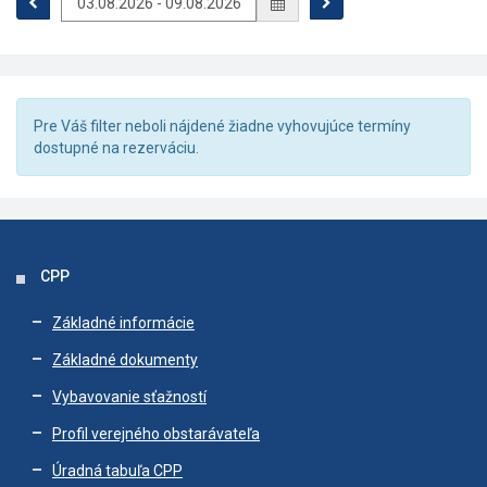
Pre Váš filter neboli nájdené žiadne vyhovujúce termíny
dostupné na rezerváciu.
CPP
Základné informácie
Základné dokumenty
Vybavovanie sťažností
Profil verejného obstarávateľa
Úradná tabuľa CPP