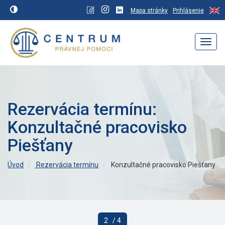
Mapa stránky
Prihlásenie
Navig
Rezervácia termínu:
Konzultačné pracovisko
Piešťany
Úvod
Rezervácia termínu
Konzultačné pracovisko Piešťany
2
/ 4