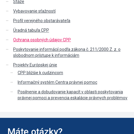
Stáže
Vybavovanie sťažností
Profil verejného obstarávateľa
Úradná tabuľa CPP
Ochrana osobných údajov CPP
Poskytovanie informácií podľa zákona č. 211/2000 Z. z. o
slobodnom prístupe k informáciám
Projekty Európskej únie
CPP bližšie k cudzincom
Informačný systém Centra právnej pomoc
Posilnenie a dobudovanie kapacít v oblasti poskytovania
právnej pomoci a prevencia eskalácie právnych problémov
Máte otázky?