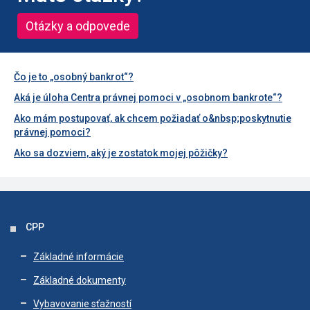
Otázky a odpovede
Čo je to „osobný bankrot“?
Aká je úloha Centra právnej pomoci v „osobnom bankrote“?
Ako mám postupovať, ak chcem požiadať o&nbsp;poskytnutie
právnej pomoci?
Ako sa dozviem, aký je zostatok mojej pôžičky?
CPP
Základné informácie
Základné dokumenty
Vybavovanie sťažností