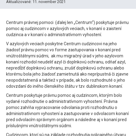
Aktualizované: 11. november 2021
Centrum právnej pomoci (ďalej len „Centrum“) poskytuje právnu
pomoc aj cudzincom v azylových veciach, v konaní o zaistení
cudzinca a v konaní o administratívnom vyhostení.
V azylových veciach poskytne Centrum cudzincovi na jeho
žiadosť právnu pomoc vo forme zastupovania v konaní pred
vnútroštátnymi súdmi, ak mu migračný úrad v jeho azylovom
konaní rozhodol neudeliť azyl či doplnkovú ochranu, odňať azyl,
nepredĺžiť doplnkovú ochranu, zrušiť doplnkovú ochranu alebo
ktorému bola jeho žiadosť zamietnutá ako neprípustná či zjavne
neopodstatnená a taktiež v prípade, ak bolo rozhodnuté o jeho
odovzdaní do iného členského štátu v tzv. dublinskom konaní.
Centrum poskytuje právnu pomoc aj cudzincom, ktorým bolo
vydané rozhodnutie o administratívnom vyhostení. Právna
pomoc zahŕňa vypracovanie odvolania proti rozhodnutiu o
administratívnom vyhostení a zastupovanie v odvolacom konaní
pred odvolacím správnym orgánom a následne aj v konaní pred
príslušnými vnútroštátnymi súdmi.
Cudzincom, ktorí sú na základe rozhodnutia policajného útvaru