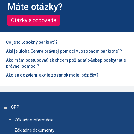
Máte otázky?
Otázky a odpovede
Čo je to „osobný bankrot“?
Aká je úloha Centra právnej pomoci v „osobnom bankrote“?
Ako mám postupovať, ak chcem požiadať o&nbsp;poskytnutie
právnej pomoci?
Ako sa dozviem, aký je zostatok mojej pôžičky?
CPP
Základné informácie
Základné dokumenty