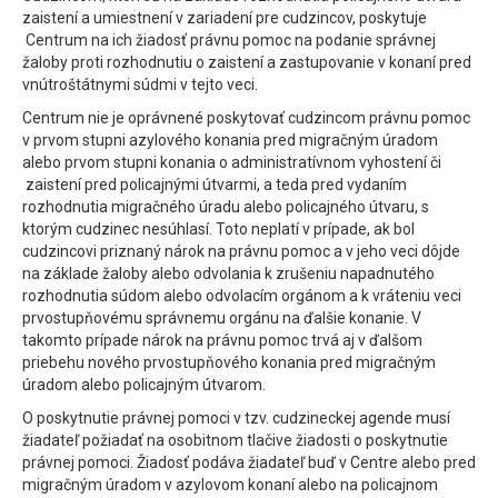
zaistení a umiestnení v zariadení pre cudzincov, poskytuje
Centrum na ich žiadosť právnu pomoc na podanie správnej
žaloby proti rozhodnutiu o zaistení a zastupovanie v konaní pred
vnútroštátnymi súdmi v tejto veci.
Centrum nie je oprávnené poskytovať cudzincom právnu pomoc
v prvom stupni azylového konania pred migračným úradom
alebo prvom stupni konania o administratívnom vyhostení či
zaistení pred policajnými útvarmi, a teda pred vydaním
rozhodnutia migračného úradu alebo policajného útvaru, s
ktorým cudzinec nesúhlasí. Toto neplatí v prípade, ak bol
cudzincovi priznaný nárok na právnu pomoc a v jeho veci dôjde
na základe žaloby alebo odvolania k zrušeniu napadnutého
rozhodnutia súdom alebo odvolacím orgánom a k vráteniu veci
prvostupňovému správnemu orgánu na ďalšie konanie. V
takomto prípade nárok na právnu pomoc trvá aj v ďalšom
priebehu nového prvostupňového konania pred migračným
úradom alebo policajným útvarom.
O poskytnutie právnej pomoci v tzv. cudzineckej agende musí
žiadateľ požiadať na osobitnom tlačive žiadosti o poskytnutie
právnej pomoci. Žiadosť podáva žiadateľ buď v Centre alebo pred
migračným úradom v azylovom konaní alebo na policajnom