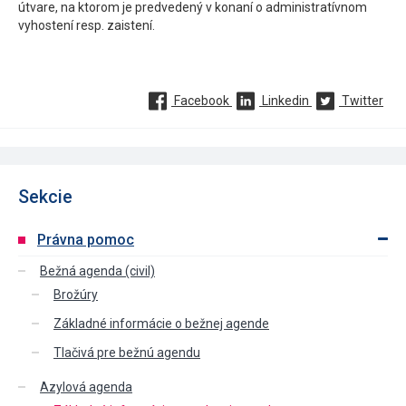
útvare, na ktorom je predvedený v konaní o administratívnom
vyhostení resp. zaistení.
Facebook
Linkedin
Twitter
Sekcie
Právna pomoc
Bežná agenda (civil)
Brožúry
Základné informácie o bežnej agende
Tlačivá pre bežnú agendu
Azylová agenda