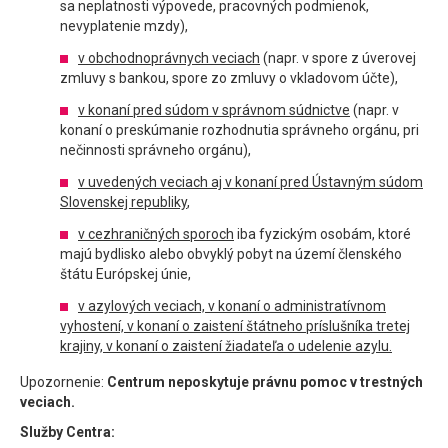
sa neplatnosti výpovede, pracovných podmienok,
nevyplatenie mzdy),
v obchodnoprávnych veciach
(napr. v spore z úverovej
zmluvy s bankou, spore zo zmluvy o vkladovom účte),
v konaní pred súdom v správnom súdnictve
(napr. v
konaní o preskúmanie rozhodnutia správneho orgánu, pri
nečinnosti správneho orgánu),
v uvedených veciach aj v konaní pred Ústavným súdom
Slovenskej republiky
,
v cezhraničných sporoch
iba fyzickým osobám, ktoré
majú bydlisko alebo obvyklý pobyt na území členského
štátu Európskej únie,
v azylových veciach, v konaní o administratívnom
vyhostení, v konaní o zaistení štátneho príslušníka tretej
krajiny, v konaní o zaistení žiadateľa o udelenie azylu.
Upozornenie:
Centrum neposkytuje právnu pomoc v trestných
veciach.
Služby Centra: