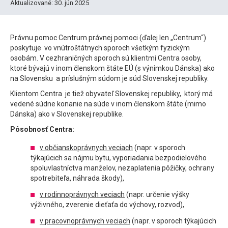
Aktualizované: 30. jún 2025
Právnu pomoc Centrum právnej pomoci (ďalej len „Centrum“)
poskytuje vo vnútroštátnych sporoch všetkým fyzickým
osobám. V cezhraničných sporoch sú klientmi Centra osoby,
ktoré bývajú v inom členskom štáte EÚ (s výnimkou Dánska) ako
na Slovensku a príslušným súdom je súd Slovenskej republiky.
Klientom Centra je tiež obyvateľ Slovenskej republiky, ktorý má
vedené súdne konanie na súde v inom členskom štáte (mimo
Dánska) ako v Slovenskej republike.
Pôsobnosť Centra:
v občianskoprávnych veciach
(napr. v sporoch
týkajúcich sa nájmu bytu, vyporiadania bezpodielového
spoluvlastníctva manželov, nezaplatenia pôžičky, ochrany
spotrebiteľa, náhrada škody),
v rodinnoprávnych veciach
(napr. určenie výšky
výživného, zverenie dieťaťa do výchovy, rozvod),
v pracovnoprávnych veciach
(napr. v sporoch týkajúcich