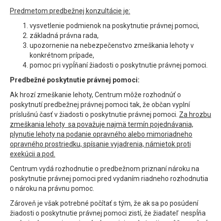
Predmetom predbežnej konzultácie je:
vysvetlenie podmienok na poskytnutie právnej pomoci,
základná právna rada,
upozornenie na nebezpečenstvo zmeškania lehoty v
konkrétnom prípade,
pomoc pri vypĺňaní žiadosti o poskytnutie právnej pomoci.
Predbežné poskytnutie právnej pomoci:
Ak hrozí zmeškanie lehoty, Centrum môže rozhodnúť o
poskytnutí predbežnej právnej pomoci tak, že občan vyplní
príslušnú časť v žiadosti o poskytnutie právnej pomoci.
Za hrozbu
zmeškania lehoty sa považuje najmä termín pojednávania,
plynutie lehoty na podanie opravného alebo mimoriadneho
opravného prostriedku, spísanie vyjadrenia, námietok proti
exekúcii a pod.
Centrum vydá rozhodnutie o predbežnom priznaní nároku na
poskytnutie právnej pomoci pred vydaním riadneho rozhodnutia
o nároku na právnu pomoc.
Zároveň je však potrebné počítať s tým, že ak sa po posúdení
žiadosti o poskytnutie právnej pomoci zistí, že žiadateľ nespĺňa