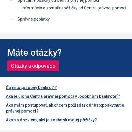
Splácanie pôžičky od Centra právnej pomoci
Informácia o zostatku pôžičky od Centra právnej pomoci
Správne poplatky
Máte otázky?
Otázky a odpovede
Čo je to „osobný bankrot“?
Aká je úloha Centra právnej pomoci v „osobnom bankrote“?
Ako mám postupovať, ak chcem požiadať o&nbsp;poskytnutie
právnej pomoci?
Ako sa dozviem, aký je zostatok mojej pôžičky?