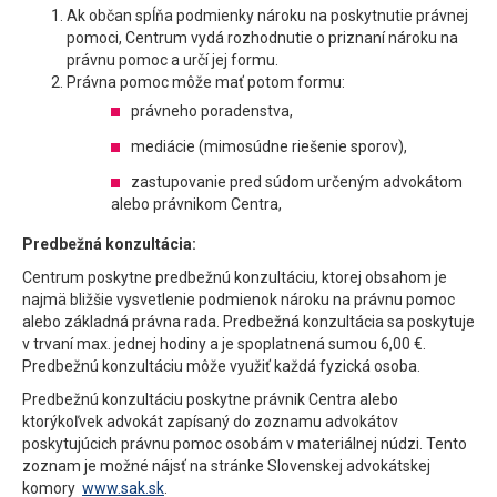
Ak občan spĺňa podmienky nároku na poskytnutie právnej
pomoci, Centrum vydá rozhodnutie o priznaní nároku na
právnu pomoc a určí jej formu.
Právna pomoc môže mať potom formu:
právneho poradenstva,
mediácie (mimosúdne riešenie sporov),
zastupovanie pred súdom určeným advokátom
alebo právnikom Centra,
Predbežná konzultácia:
Centrum poskytne predbežnú konzultáciu, ktorej obsahom je
najmä bližšie vysvetlenie podmienok nároku na právnu pomoc
alebo základná právna rada. Predbežná konzultácia sa poskytuje
v trvaní max. jednej hodiny a je spoplatnená sumou 6,00 €.
Predbežnú konzultáciu môže využiť každá fyzická osoba.
Predbežnú konzultáciu poskytne právnik Centra alebo
ktorýkoľvek advokát zapísaný do zoznamu advokátov
poskytujúcich právnu pomoc osobám v materiálnej núdzi. Tento
zoznam je možné nájsť na stránke Slovenskej advokátskej
komory
www.sak.sk
.