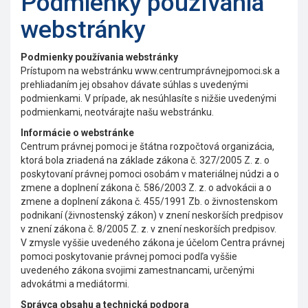
Podmienky používania
webstránky
Podmienky používania webstránky
Prístupom na webstránku www.centrumprávnejpomoci.sk a
prehliadaním jej obsahov dávate súhlas s uvedenými
podmienkami. V prípade, ak nesúhlasíte s nižšie uvedenými
podmienkami, neotvárajte našu webstránku.
Informácie o webstránke
Centrum právnej pomoci je štátna rozpočtová organizácia,
ktorá bola zriadená na základe zákona č. 327/2005 Z. z. o
poskytovaní právnej pomoci osobám v materiálnej núdzi a o
zmene a doplnení zákona č. 586/2003 Z. z. o advokácii a o
zmene a doplnení zákona č. 455/1991 Zb. o živnostenskom
podnikaní (živnostenský zákon) v znení neskorších predpisov
v znení zákona č. 8/2005 Z. z. v znení neskorších predpisov.
V zmysle vyššie uvedeného zákona je účelom Centra právnej
pomoci poskytovanie právnej pomoci podľa vyššie
uvedeného zákona svojimi zamestnancami, určenými
advokátmi a mediátormi.
Správca obsahu a technická podpora