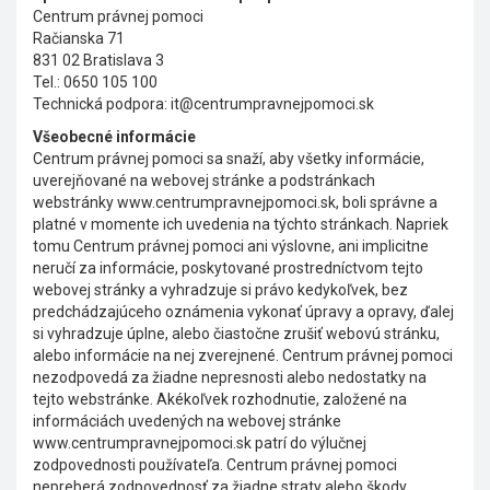
Centrum právnej pomoci
Račianska 71
831 02 Bratislava 3
Tel.: 0650 105 100
Technická podpora: it@centrumpravnejpomoci.sk
Všeobecné informácie
Centrum právnej pomoci sa snaží, aby všetky informácie,
uverejňované na webovej stránke a podstránkach
webstránky www.centrumpravnejpomoci.sk, boli správne a
platné v momente ich uvedenia na týchto stránkach. Napriek
tomu Centrum právnej pomoci ani výslovne, ani implicitne
neručí za informácie, poskytované prostredníctvom tejto
webovej stránky a vyhradzuje si právo kedykoľvek, bez
predchádzajúceho oznámenia vykonať úpravy a opravy, ďalej
si vyhradzuje úplne, alebo čiastočne zrušiť webovú stránku,
alebo informácie na nej zverejnené. Centrum právnej pomoci
nezodpovedá za žiadne nepresnosti alebo nedostatky na
tejto webstránke. Akékoľvek rozhodnutie, založené na
informáciách uvedených na webovej stránke
www.centrumpravnejpomoci.sk patrí do výlučnej
zodpovednosti používateľa. Centrum právnej pomoci
nepreberá zodpovednosť za žiadne straty alebo škody,