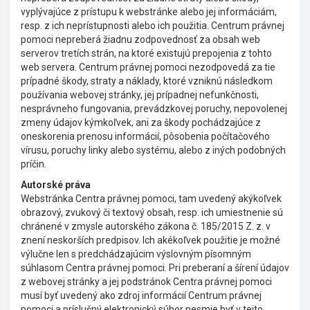
vyplývajúce z prístupu k webstránke alebo jej informáciám,
resp. z ich neprístupnosti alebo ich použitia. Centrum právnej
pomoci nepreberá žiadnu zodpovednosť za obsah web
serverov tretích strán, na ktoré existujú prepojenia z tohto
web servera. Centrum právnej pomoci nezodpovedá za tie
prípadné škody, straty a náklady, ktoré vzniknú následkom
používania webovej stránky, jej prípadnej nefunkčnosti,
nesprávneho fungovania, prevádzkovej poruchy, nepovolenej
zmeny údajov kýmkoľvek, ani za škody pochádzajúce z
oneskorenia prenosu informácií, pôsobenia počítačového
vírusu, poruchy linky alebo systému, alebo z iných podobných
príčin.
Autorské práva
Webstránka Centra právnej pomoci, tam uvedený akýkoľvek
obrazový, zvukový či textový obsah, resp. ich umiestnenie sú
chránené v zmysle autorského zákona č. 185/2015 Z. z. v
znení neskorších predpisov. Ich akékoľvek použitie je možné
výlučne len s predchádzajúcim výslovným písomným
súhlasom Centra právnej pomoci. Pri preberaní a šírení údajov
z webovej stránky a jej podstránok Centra právnej pomoci
musí byť uvedený ako zdroj informácií Centrum právnej
pomoci a príslušný elektronický súbor nesmie byť v tejto