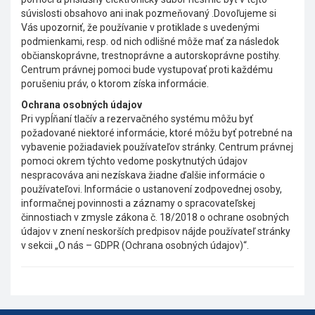
súvislosti obsahovo ani inak pozmeňovaný .Dovoľujeme si
Vás upozorniť, že používanie v protiklade s uvedenými
podmienkami, resp. od nich odlišné môže mať za následok
občianskoprávne, trestnoprávne a autorskoprávne postihy.
Centrum právnej pomoci bude vystupovať proti každému
porušeniu práv, o ktorom získa informácie.
Ochrana osobných údajov
Pri vypĺňaní tlačív a rezervačného systému môžu byť
požadované niektoré informácie, ktoré môžu byť potrebné na
vybavenie požiadaviek používateľov stránky. Centrum právnej
pomoci okrem týchto vedome poskytnutých údajov
nespracováva ani nezískava žiadne ďalšie informácie o
používateľovi. Informácie o ustanovení zodpovednej osoby,
informačnej povinnosti a záznamy o spracovateľskej
činnostiach v zmysle zákona č. 18/2018 o ochrane osobných
údajov v znení neskorších predpisov nájde používateľ stránky
v sekcii „O nás – GDPR (Ochrana osobných údajov)“.