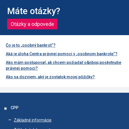
Máte otázky?
Otázky a odpovede
Čo je to „osobný bankrot“?
Aká je úloha Centra právnej pomoci v „osobnom bankrote“?
Ako mám postupovať, ak chcem požiadať o&nbsp;poskytnutie
právnej pomoci?
Ako sa dozviem, aký je zostatok mojej pôžičky?
CPP
Základné informácie