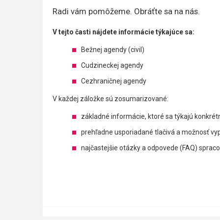
Radi vám pomôžeme. Obráťte sa na nás.
V tejto časti nájdete informácie týkajúce sa:
Bežnej agendy (civil)
Cudzineckej agendy
Cezhraničnej agendy
V každej záložke sú zosumarizované:
základné informácie, ktoré sa týkajú konkrét
prehľadne usporiadané tlačivá a možnosť vypĺň
najčastejšie otázky a odpovede (FAQ) spracov