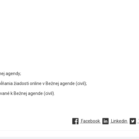
nej agendy;
ania žiadosti online v Bežnej agende (civil);
ané k Bežnej agende (civil).
Facebook
Linkedin