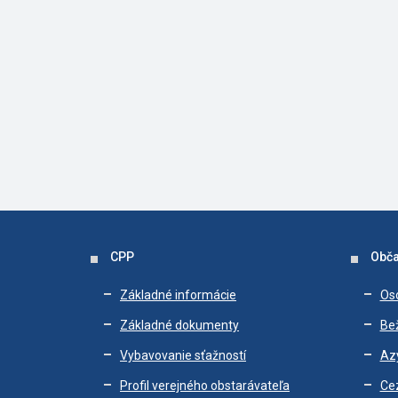
CPP
Obča
Základné informácie
Os
Základné dokumenty
Bež
Vybavovanie sťažností
Az
Profil verejného obstarávateľa
Ce