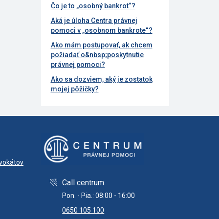
Čo je to „osobný bankrot“?
Aká je úloha Centra právnej
pomoci v „osobnom bankrote“?
Ako mám postupovať, ak chcem
požiadať o&nbsp;poskytnutie
právnej pomoci?
Ako sa dozviem, aký je zostatok
mojej pôžičky?
dvokátov
Call centrum
Pon. - Pia.: 08:00 - 16:00
0650 105 100