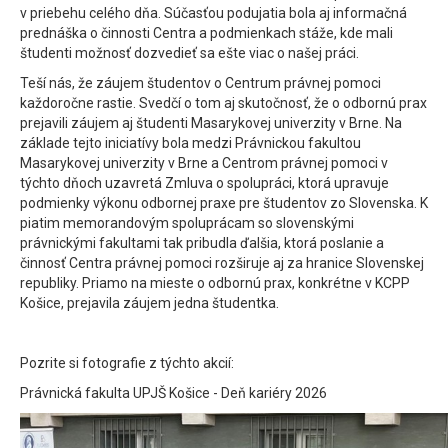
v priebehu celého dňa. Súčasťou podujatia bola aj informačná
prednáška o činnosti Centra a podmienkach stáže, kde mali
študenti možnosť dozvedieť sa ešte viac o našej práci.
Teší nás, že záujem študentov o Centrum právnej pomoci
každoročne rastie. Svedčí o tom aj skutočnosť, že o odbornú prax
prejavili záujem aj študenti Masarykovej univerzity v Brne. Na
základe tejto iniciatívy bola medzi Právnickou fakultou
Masarykovej univerzity v Brne a Centrom právnej pomoci v
týchto dňoch uzavretá Zmluva o spolupráci, ktorá upravuje
podmienky výkonu odbornej praxe pre študentov zo Slovenska. K
piatim memorandovým spoluprácam so slovenskými
právnickými fakultami tak pribudla ďalšia, ktorá poslanie a
činnosť Centra právnej pomoci rozširuje aj za hranice Slovenskej
republiky. Priamo na mieste o odbornú prax, konkrétne v KCPP
Košice, prejavila záujem jedna študentka.
Pozrite si fotografie z týchto akcií:
Právnická fakulta UPJŠ Košice - Deň kariéry 2026