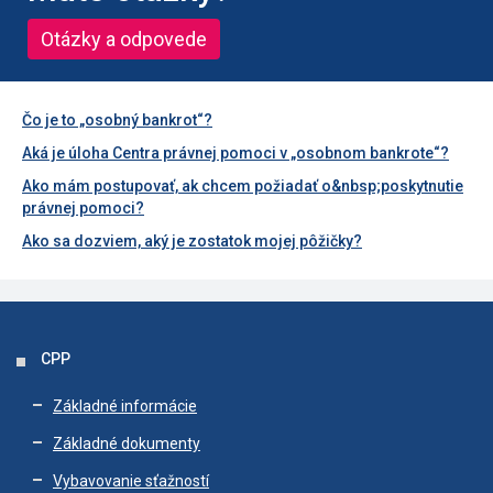
Otázky a odpovede
Čo je to „osobný bankrot“?
Aká je úloha Centra právnej pomoci v „osobnom bankrote“?
Ako mám postupovať, ak chcem požiadať o&nbsp;poskytnutie
právnej pomoci?
Ako sa dozviem, aký je zostatok mojej pôžičky?
CPP
Základné informácie
Základné dokumenty
Vybavovanie sťažností