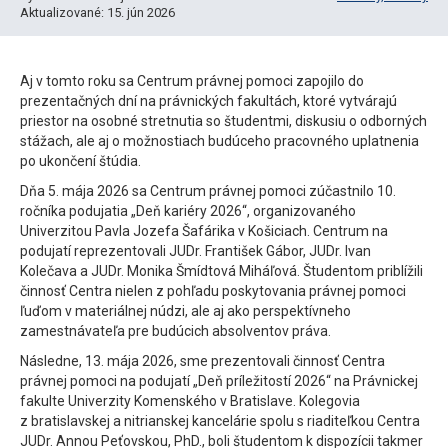
Aktualizované: 15. jún 2026
Aj v tomto roku sa Centrum právnej pomoci zapojilo do
prezentačných dní na právnických fakultách, ktoré vytvárajú
priestor na osobné stretnutia so študentmi, diskusiu o odborných
stážach, ale aj o možnostiach budúceho pracovného uplatnenia
po ukončení štúdia.
Dňa 5. mája 2026 sa Centrum právnej pomoci zúčastnilo 10.
ročníka podujatia „Deň kariéry 2026“, organizovaného
Univerzitou Pavla Jozefa Šafárika v Košiciach. Centrum na
podujatí reprezentovali JUDr. František Gábor, JUDr. Ivan
Kolečava a JUDr. Monika Šmídtová Miháľová. Študentom priblížili
činnosť Centra nielen z pohľadu poskytovania právnej pomoci
ľuďom v materiálnej núdzi, ale aj ako perspektívneho
zamestnávateľa pre budúcich absolventov práva.
Následne, 13. mája 2026, sme prezentovali činnosť Centra
právnej pomoci na podujatí „Deň príležitostí 2026“ na Právnickej
fakulte Univerzity Komenského v Bratislave. Kolegovia
z bratislavskej a nitrianskej kancelárie spolu s riaditeľkou Centra
JUDr. Annou Peťovskou, PhD., boli študentom k dispozícii takmer