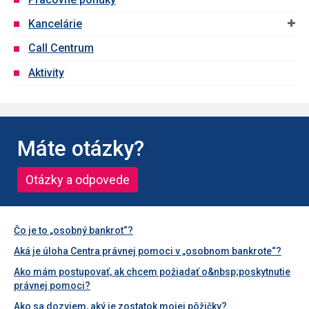
Kancelárie
Call Centrum
Aktivity
Máte otázky?
Otázky a odpovede
Čo je to „osobný bankrot“?
Aká je úloha Centra právnej pomoci v „osobnom bankrote“?
Ako mám postupovať, ak chcem požiadať o&nbsp;poskytnutie
právnej pomoci?
Ako sa dozviem, aký je zostatok mojej pôžičky?