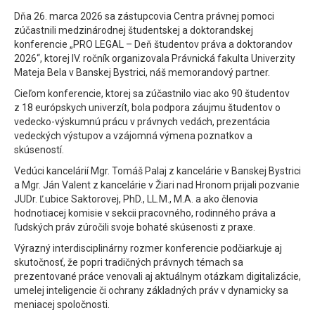
Dňa 26. marca 2026 sa zástupcovia Centra právnej pomoci
zúčastnili medzinárodnej študentskej a doktorandskej
konferencie „PRO LEGAL – Deň študentov práva a doktorandov
2026“, ktorej IV. ročník organizovala Právnická fakulta Univerzity
Mateja Bela v Banskej Bystrici, náš memorandový partner.
Cieľom konferencie, ktorej sa zúčastnilo viac ako 90 študentov
z 18 európskych univerzít, bola podpora záujmu študentov o
vedecko-výskumnú prácu v právnych vedách, prezentácia
vedeckých výstupov a vzájomná výmena poznatkov a
skúseností.
Vedúci kancelárií Mgr. Tomáš Palaj z kancelárie v Banskej Bystrici
a Mgr. Ján Valent z kancelárie v Žiari nad Hronom prijali pozvanie
JUDr. Ľubice Saktorovej, PhD., LL.M., M.A. a ako členovia
hodnotiacej komisie v sekcii pracovného, rodinného práva a
ľudských práv zúročili svoje bohaté skúsenosti z praxe.
Výrazný interdisciplinárny rozmer konferencie podčiarkuje aj
skutočnosť, že popri tradičných právnych témach sa
prezentované práce venovali aj aktuálnym otázkam digitalizácie,
umelej inteligencie či ochrany základných práv v dynamicky sa
meniacej spoločnosti.