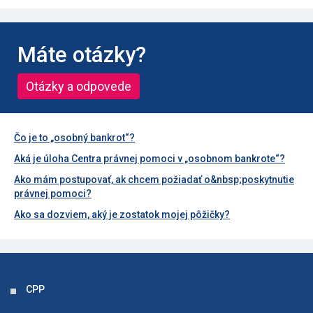
Máte otázky?
Otázky a odpovede
Čo je to „osobný bankrot“?
Aká je úloha Centra právnej pomoci v „osobnom bankrote“?
Ako mám postupovať, ak chcem požiadať o&nbsp;poskytnutie
právnej pomoci?
Ako sa dozviem, aký je zostatok mojej pôžičky?
CPP