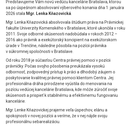
Predstavujeme Vám novú vedúcu kancelárie Bratislava, ktorou
sa po úspešnom absolvovaní výberového konania dňa 1. januára
2026 stala
Mgr. Lenka Kňazovická
.
Mgr. Lenka Kňazovická absolvovala štúdium práva na Právnickej
fakulte Univerzity Komenského v Bratislave, ktoré ukončila v roku
2011. Svoje odborné skúsenosti nadobúdala v rokoch 2012 –
2016 ako právnik a exekútorský koncipient na exekútorskom
úrade v Trenčíne, následne pôsobila na pozícii právnika
v súkromnej spoločnosti v Bratislave.
Od roku 2018 je súčasťou Centra právnej pomoci v pozícii
právničky. Počas svojho pôsobenia preukázala vysokú
odbornosť, zodpovedný prístup k práci a dlhodobý záujem o
poskytovanie kvalitnej právnej pomoci klientom Centra. Jej
profesionálna dráha prirodzene vyústila do menovania na
pozíciu vedúcej kancelárie Bratislava, kde môže zúročiť svoje
skúsenosti a prispieť k stabilnému a efektívnemu fungovaniu
kancelárie.
Mgr. Lenke Kňazovickej prajeme veľa úspechov, elánu a
spokojnosti v novej pozícii a veríme, že v nej nájde svoju
profesionálnu sebarealizáciu.