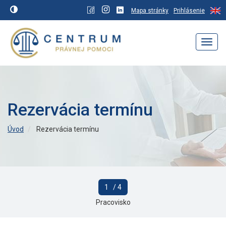
Mapa stránky
Prihlásenie
Navig
Rezervácia termínu
Úvod
Rezervácia termínu
1
/ 4
Pracovisko