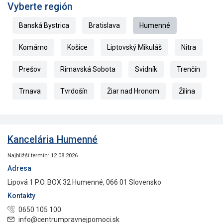
Vyberte región
Banská Bystrica
Bratislava
Humenné
Komárno
Košice
Liptovský Mikuláš
Nitra
Prešov
Rimavská Sobota
Svidník
Trenčín
Trnava
Tvrdošín
Žiar nad Hronom
Žilina
Kancelária Humenné
Najbližší termín: 12.08.2026
Adresa
Lipová 1 P.O. BOX 32 Humenné, 066 01 Slovensko
Kontakty
0650 105 100
info@centrumpravnejpomoci.sk