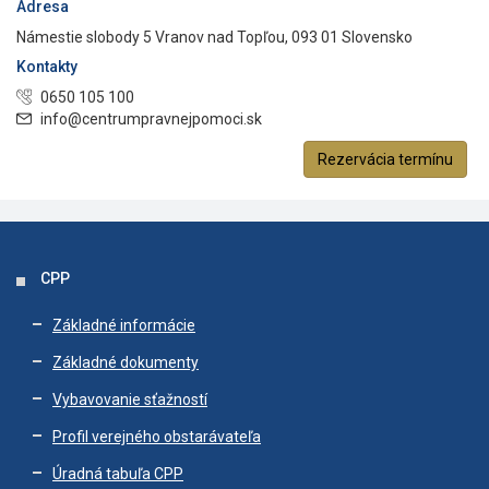
Adresa
Námestie slobody 5 Vranov nad Topľou, 093 01 Slovensko
Kontakty
0650 105 100
info@centrumpravnejpomoci.sk
Rezervácia termínu
CPP
Základné informácie
Základné dokumenty
Vybavovanie sťažností
Profil verejného obstarávateľa
Úradná tabuľa CPP