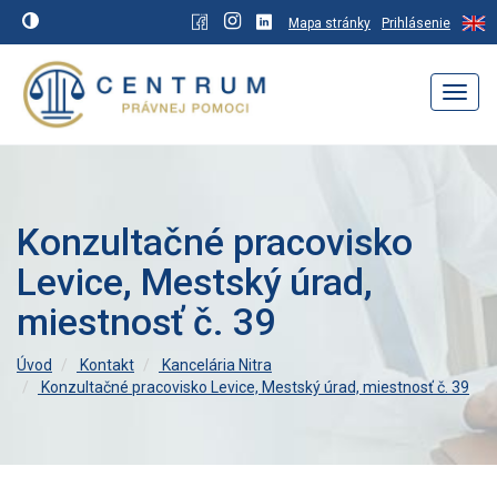
Mapa stránky
Prihlásenie
Navig
Konzultačné pracovisko
Levice, Mestský úrad,
miestnosť č. 39
Úvod
Kontakt
Kancelária Nitra
Konzultačné pracovisko Levice, Mestský úrad, miestnosť č. 39